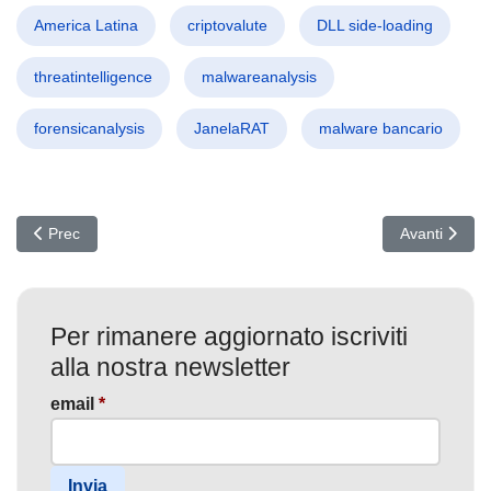
America Latina
criptovalute
DLL side-loading
threatintelligence
malwareanalysis
forensicanalysis
JanelaRAT
malware bancario
Articolo precedente: Facebook Trappola APT37: RokRAT arriva via
Articolo suc
Prec
Avanti
Per rimanere aggiornato iscriviti
alla nostra newsletter
email
*
Invia