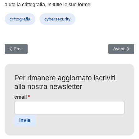
aiuto la crittografia, in tutte le sue forme.
crittografia
cybersecurity
Articolo precedente: Nuovi APT crescono
Articolo succ
Prec
Avanti
Per rimanere aggiornato iscriviti
alla nostra newsletter
email
*
Invia