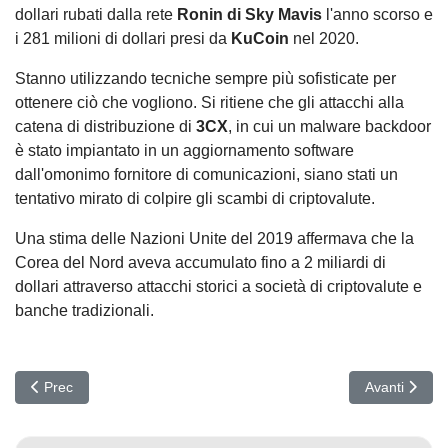
dollari rubati dalla rete
Ronin di Sky Mavis
l'anno scorso e
i 281 milioni di dollari presi da
KuCoin
nel 2020.
Stanno utilizzando tecniche sempre più sofisticate per
ottenere ciò che vogliono. Si ritiene che gli attacchi alla
catena di distribuzione di
3CX
, in cui un malware backdoor
è stato impiantato in un aggiornamento software
dall'omonimo fornitore di comunicazioni, siano stati un
tentativo mirato di colpire gli scambi di criptovalute.
Una stima delle Nazioni Unite del 2019 affermava che la
Corea del Nord aveva accumulato fino a 2 miliardi di
dollari attraverso attacchi storici a società di criptovalute e
banche tradizionali.
Articolo precedente: Royal ransomware crea il suo downloader
Articolo succ
Prec
Avanti