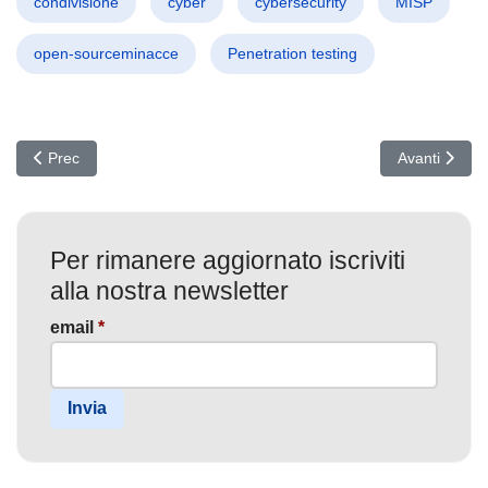
condivisione
cyber
cybersecurity
MISP
open-sourceminacce
Penetration testing
Articolo precedente: Attacchi Informatici SideWinder: Minaccia Glo
Articolo succ
Prec
Avanti
Per rimanere aggiornato iscriviti
alla nostra newsletter
email
*
Invia