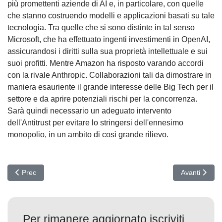
più promettenti aziende di AI e, in particolare, con quelle
che stanno costruendo modelli e applicazioni basati su tale
tecnologia. Tra quelle che si sono distinte in tal senso
Microsoft, che ha effettuato ingenti investimenti in OpenAI,
assicurandosi i diritti sulla sua proprietà intellettuale e sui
suoi profitti. Mentre Amazon ha risposto varando accordi
con la rivale Anthropic. Collaborazioni tali da dimostrare in
maniera esauriente il grande interesse delle Big Tech per il
settore e da aprire potenziali rischi per la concorrenza.
Sarà quindi necessario un adeguato intervento
dell'Antitrust per evitare lo stringersi dell'ennesimo
monopolio, in un ambito di così grande rilievo.
Articolo precedente: Trappola HTML: Windows Search usato per 
Articolo succ
Prec
Avanti
Per rimanere aggiornato iscriviti