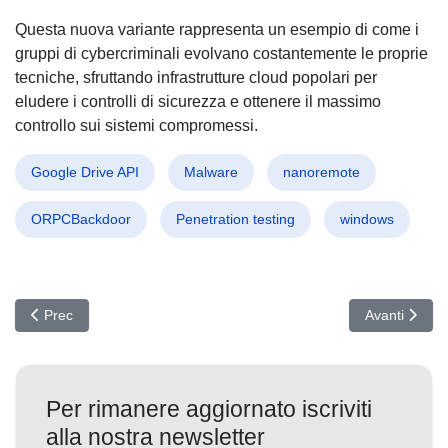
Questa nuova variante rappresenta un esempio di come i
gruppi di cybercriminali evolvano costantemente le proprie
tecniche, sfruttando infrastrutture cloud popolari per
eludere i controlli di sicurezza e ottenere il massimo
controllo sui sistemi compromessi.
Google Drive API
Malware
nanoremote
ORPCBackdoor
Penetration testing
windows
Articolo precedente: WIRTE Scatena AshTag: Cyber Spionaggio A
Articolo succ
Prec
Avanti
Per rimanere aggiornato iscriviti
alla nostra newsletter