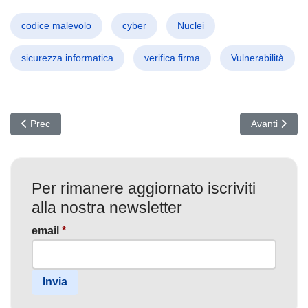
codice malevolo
cyber
Nuclei
sicurezza informatica
verifica firma
Vulnerabilità
Articolo precedente: Blocco USA ai Dati: Protezione contro Cina e 
Articolo succ
Prec
Avanti
Per rimanere aggiornato iscriviti
alla nostra newsletter
email
*
Invia