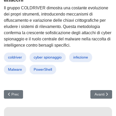
Il gruppo COLDRIVER dimostra una costante evoluzione
dei propri strumenti, introducendo meccanismi di
offuscamento e variazione delle chiavi crittografiche per
eludere i sistemi di rilevamento. Questa metodologia
conferma la crescente sofisticazione degli attacchi di cyber
spionaggio e il ruolo centrale del malware nella raccolta di
intelligence contro bersagli specifici.
coldriver
cyber spionaggio
infezione
Malware
PowerShell
Articolo precedente: Salt Typhoon colpisce l’Europa: Attacco sho
Articolo suc
Prec
Avanti