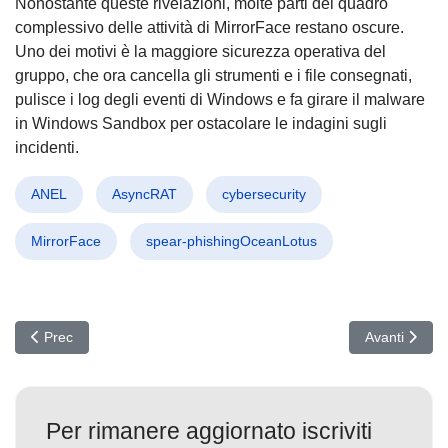
Nonostante queste rivelazioni, molte parti del quadro
complessivo delle attività di MirrorFace restano oscure.
Uno dei motivi è la maggiore sicurezza operativa del
gruppo, che ora cancella gli strumenti e i file consegnati,
pulisce i log degli eventi di Windows e fa girare il malware
in Windows Sandbox per ostacolare le indagini sugli
incidenti.
ANEL
AsyncRAT
cybersecurity
MirrorFace
spear-phishingOceanLotus
Articolo precedente: ClearFake: La Minaccia Invisibile che Infett
Articolo suc
Prec
Avanti
Per rimanere aggiornato iscriviti