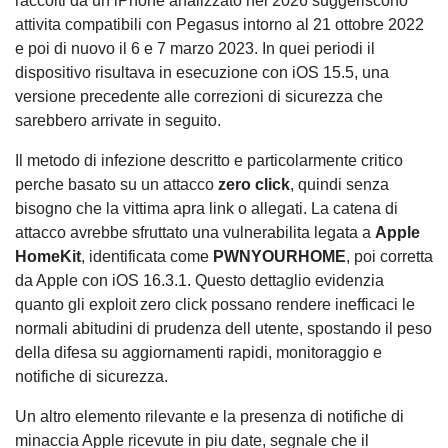
raccolti da un iPhone analizzato nel 2026 suggeriscono
attivita compatibili con Pegasus intorno al 21 ottobre 2022
e poi di nuovo il 6 e 7 marzo 2023. In quei periodi il
dispositivo risultava in esecuzione con iOS 15.5, una
versione precedente alle correzioni di sicurezza che
sarebbero arrivate in seguito.
Il metodo di infezione descritto e particolarmente critico
perche basato su un attacco
zero click
, quindi senza
bisogno che la vittima apra link o allegati. La catena di
attacco avrebbe sfruttato una vulnerabilita legata a
Apple
HomeKit
, identificata come
PWNYOURHOME
, poi corretta
da Apple con iOS 16.3.1. Questo dettaglio evidenzia
quanto gli exploit zero click possano rendere inefficaci le
normali abitudini di prudenza dell utente, spostando il peso
della difesa su aggiornamenti rapidi, monitoraggio e
notifiche di sicurezza.
Un altro elemento rilevante e la presenza di notifiche di
minaccia Apple ricevute in piu date, segnale che il