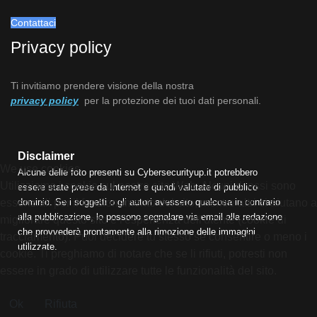
Contattaci
Privacy policy
Ti invitiamo prendere visione della nostra
privacy policy
per la protezione dei tuoi dati personali.
Disclaimer
We use cookies
Alcune delle foto presenti su Cybersecurityup.it potrebbero
Utilizziamo i cookie sul nostro sito Web. Alcuni di essi sono
essere state prese da Internet e quindi valutate di pubblico
dominio. Se i soggetti o gli autori avessero qualcosa in contrario
essenziali per il funzionamento del sito, mentre altri ci aiutano a
alla pubblicazione, lo possono segnalare via email alla redazione
migliorare questo sito e l'esperienza dell'utente (cookie di
che provvederà prontamente alla rimozione delle immagini
tracciamento). Puoi decidere tu stesso se consentire o meno i
utilizzate.
cookie. Ti preghiamo di notare che se li rifiuti, potresti non
essere in grado di utilizzare tutte le funzionalità del sito.
Ok
Rifiuta