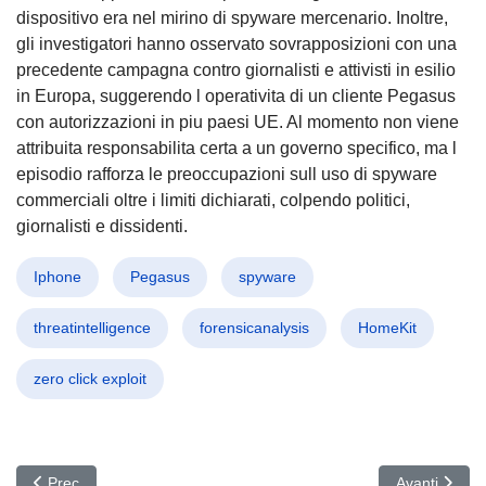
dispositivo era nel mirino di spyware mercenario. Inoltre,
gli investigatori hanno osservato sovrapposizioni con una
precedente campagna contro giornalisti e attivisti in esilio
in Europa, suggerendo l operativita di un cliente Pegasus
con autorizzazioni in piu paesi UE. Al momento non viene
attribuita responsabilita certa a un governo specifico, ma l
episodio rafforza le preoccupazioni sull uso di spyware
commerciali oltre i limiti dichiarati, colpendo politici,
giornalisti e dissidenti.
Iphone
Pegasus
spyware
threatintelligence
forensicanalysis
HomeKit
zero click exploit
Articolo precedente: CVE-2026-33017 colpisce Langflow: AI esposte
Articolo succ
Prec
Avanti