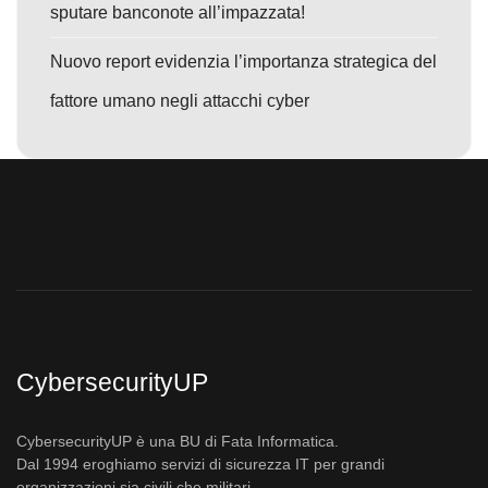
sputare banconote all’impazzata!
Nuovo report evidenzia l’importanza strategica del
fattore umano negli attacchi cyber
CybersecurityUP
CybersecurityUP è una BU di Fata Informatica.
Dal 1994 eroghiamo servizi di sicurezza IT per grandi
organizzazioni sia civili che militari.