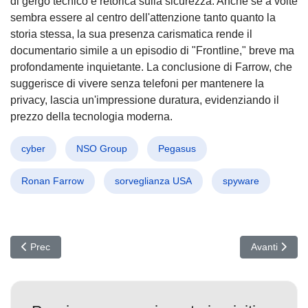
di gergo tecnico e retorica sulla sicurezza. Anche se a volte
sembra essere al centro dell'attenzione tanto quanto la
storia stessa, la sua presenza carismatica rende il
documentario simile a un episodio di "Frontline," breve ma
profondamente inquietante. La conclusione di Farrow, che
suggerisce di vivere senza telefoni per mantenere la
privacy, lascia un'impressione duratura, evidenziando il
prezzo della tecnologia moderna.
cyber
NSO Group
Pegasus
Ronan Farrow
sorveglianza USA
spyware
Articolo precedente: Attacco Hacker "Scattered Spider": Svelata la
Articolo succ
Prec
Avanti