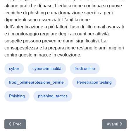
alcune pratiche di base. L’educazione continua su nuove
tecniche di phishing e una formazione specifica per i
dipendenti sono essenziali. L'abilitazione
dell'autenticazione a più fattori, l'uso di filtri email avanzati
e il monitoraggio regolare degli account per attività
sospette possono prevenire danni significativi. La
consapevolezza e la preparazione restano le armi migliori
contro queste minacce in evoluzione.
cyber
cybercriminalità
frodi online
frodi_onlineprotezione_online
Penetration testing
Phishing
phishing_tactics
Articolo precedente: Cripto-codifica sotto attacco: Hacker Nordco
Articolo succ
Prec
Avanti