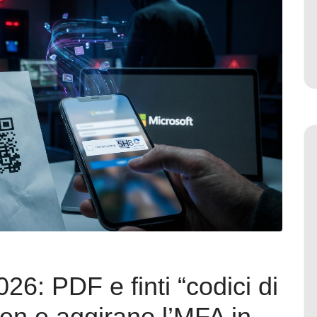
26: PDF e finti “codici di
en e aggirano l’MFA in