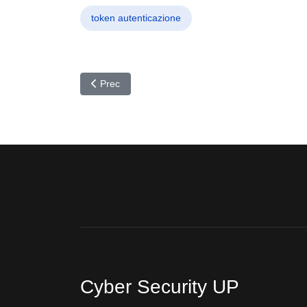
token autenticazione
Articolo precedente: Ollama sotto attacco: CVE-
Prec
Cyber Security UP