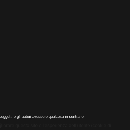
oggetti o gli autori avessero qualcosa in contrario
.
liorare questo sito e l'esperienza dell'utente (cookie di