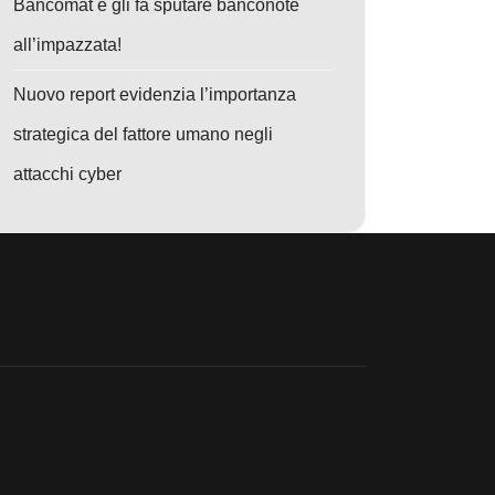
Bancomat e gli fa sputare banconote
all’impazzata!
Nuovo report evidenzia l’importanza
strategica del fattore umano negli
1)
: Maxi-Raid Anti-Truffe Crypto: 276 arresti e 701 milioni sequestrati, c
attacchi cyber