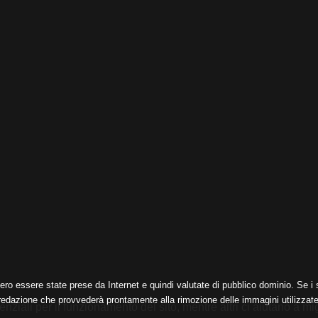
ero essere state prese da Internet e quindi valutate di pubblico dominio. Se i s
 redazione che provvederà prontamente alla rimozione delle immagini utilizzate
nziali per il funzionamento del sito, mentre altri ci aiutano a mig