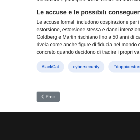
Le accuse e le possibili consegue
Le accuse formali includono cospirazione per in
estorsione, estorsione stessa e danni intenziona
Goldberg e Martin rischiano fino a 50 anni di c
rivela come anche figure di fiducia nel mondo 
concreto quando decidono di tradire i propri val
BlackCat
cybersecurity
#doppiaestor
Articolo precedente: Scattered LAPSUS$ Hunters: 
Prec