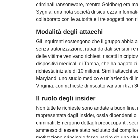
criminali ransomware, mentre Goldberg era mana
Sygnia, una nota società di sicurezza informat
collaborato con le autorità e i tre soggetti non r
Modalità degli attacchi
Gli inquirenti sostengono che il gruppo abbia ag
senza autorizzazione, rubando dati sensibili e
delle vittime venivano richiesti riscatti in cripto
dispositivi medicali di Tampa, che ha pagato circ
richiesta iniziale di 10 milioni. Simili attacchi
Maryland, uno studio medico e un'azienda di in
Virginia, con richieste di riscatto variabili tra i 
Il ruolo degli insider
Non tutte le richieste sono andate a buon fine,
rappresentata dagli insider, ossia dipendenti o c
criminali. Emergono dettagli preoccupanti: se
ammesso di essere stato reclutato dal complice
motivazione principale fosse uscire da una situ