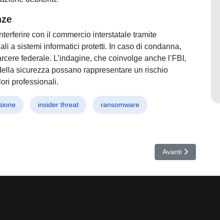
nze
terferire con il commercio interstatale tramite
li a sistemi informatici protetti. In caso di condanna,
arcere federale. L’indagine, che coinvolge anche l’FBI,
della sicurezza possano rappresentare un rischio
ori professionali.
sione
insider threat
ransomware
Il nuovo cartello del cybercrime invade Telegram con estorsioni e ra
Articolo successivo
Avanti