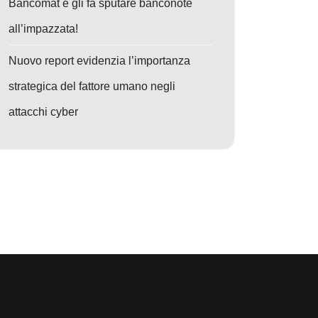
Bancomat e gli fa sputare banconote
all’impazzata!
Nuovo report evidenzia l’importanza
strategica del fattore umano negli
attacchi cyber
nsomware su misura
: SOC Rivoluzionati: Gestione continua delle esposizioni, la vera arma c