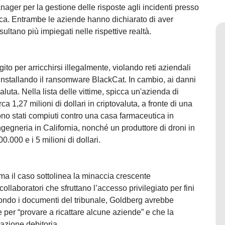
ger per la gestione delle risposte agli incidenti presso
ica. Entrambe le aziende hanno dichiarato di aver
isultano più impiegati nelle rispettive realtà.
ito per arricchirsi illegalmente, violando reti aziendali
 installando il ransomware BlackCat. In cambio, ai danni
valuta. Nella lista delle vittime, spicca un'azienda di
a 1,27 milioni di dollari in criptovaluta, a fronte di una
 sono stati compiuti contro una casa farmaceutica in
gegneria in California, nonché un produttore di droni in
300.000 e i 5 milioni di dollari.
 ma il caso sottolinea la minaccia crescente
ollaboratori che sfruttano l’accesso privilegiato per fini
condo i documenti del tribunale, Goldberg avrebbe
 per “provare a ricattare alcune aziende” e che la
azione debitoria.