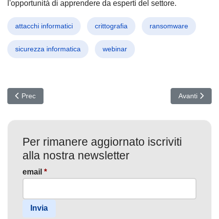
l'opportunità di apprendere da esperti del settore.
attacchi informatici
crittografia
ransomware
sicurezza informatica
webinar
Articolo precedente: Ransomware Devastanti: Gli Attacchi ai Serve
Articolo succ
Prec
Avanti
Per rimanere aggiornato iscriviti
alla nostra newsletter
email
*
Invia