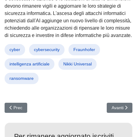
devono rimanere vigili e aggiornare le loro strategie di
sicurezza informatica. L'ascesa degli attacchi informatici
potenziati dall'AI aggiunge un nuovo livello di complessità,
richiedendo alle organizzazioni di ripensare le loro misure
di sicurezza e investire in difese informatiche più avanzate.
cyber
cybersecurity
Fraunhofer
intelligenza artificiale
Nikki Universal
ransomware
Articolo precedente: Cyber Minaccia "gayfemboy": La Nuova Varian
Articolo succ
Prec
Avanti
Per rimanere aggiornato iscriviti