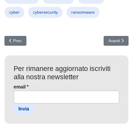
cyber
cybersecurity
ransomware
Articolo precedente: Cyber Tempesta in Arrivo: Attacchi Botnet e Di
Articolo succ
Prec
Avanti
Per rimanere aggiornato iscriviti
alla nostra newsletter
email
*
Invia