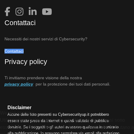
Contattaci
Necessiti dei nostri servizi di Cybersecurity?
Contattaci
Privacy policy
Ti invitiamo prendere visione della nostra
privacy policy
per la protezione dei tuoi dati personali.
Disclaimer
We use cookies
Alcune delle foto presenti su Cybersecurityup.it potrebbero
Utilizziamo i cookie sul nostro sito Web. Alcuni di essi sono
essere state prese da Internet e quindi valutate di pubblico
essenziali per il funzionamento del sito, mentre altri ci aiutano a
dominio. Se i soggetti o gli autori avessero qualcosa in contrario
alla pubblicazione, lo possono segnalare via email alla redazione