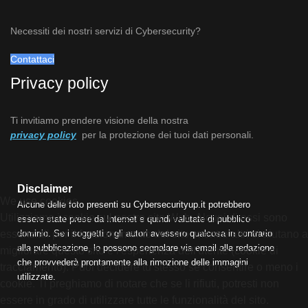
Necessiti dei nostri servizi di Cybersecurity?
Contattaci
Privacy policy
Ti invitiamo prendere visione della nostra
privacy policy
per la protezione dei tuoi dati personali.
Disclaimer
We use cookies
Alcune delle foto presenti su Cybersecurityup.it potrebbero
Utilizziamo i cookie sul nostro sito Web. Alcuni di essi sono
essere state prese da Internet e quindi valutate di pubblico
essenziali per il funzionamento del sito, mentre altri ci aiutano a
dominio. Se i soggetti o gli autori avessero qualcosa in contrario
alla pubblicazione, lo possono segnalare via email alla redazione
migliorare questo sito e l'esperienza dell'utente (cookie di
che provvederà prontamente alla rimozione delle immagini
tracciamento). Puoi decidere tu stesso se consentire o meno i
utilizzate.
cookie. Ti preghiamo di notare che se li rifiuti, potresti non
essere in grado di utilizzare tutte le funzionalità del sito.