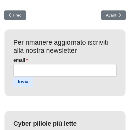
Articolo precedente: React2Shell: Allarme rosso sul web, milioni di
Articolo succ
Prec
Avanti
Per rimanere aggiornato iscriviti
alla nostra newsletter
email
*
Invia
Cyber pillole più lette