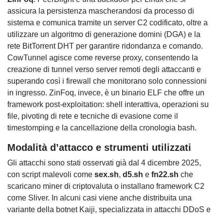
assicura la persistenza mascherandosi da processo di
sistema e comunica tramite un server C2 codificato, oltre a
utilizzare un algoritmo di generazione domini (DGA) e la
rete BitTorrent DHT per garantire ridondanza e comando.
CowTunnel agisce come reverse proxy, consentendo la
creazione di tunnel verso server remoti degli attaccanti e
superando così i firewall che monitorano solo connessioni
in ingresso. ZinFoq, invece, è un binario ELF che offre un
framework post-exploitation: shell interattiva, operazioni su
file, pivoting di rete e tecniche di evasione come il
timestomping e la cancellazione della cronologia bash.
Modalità d’attacco e strumenti utilizzati
Gli attacchi sono stati osservati già dal 4 dicembre 2025,
con script malevoli come
sex.sh
,
d5.sh
e
fn22.sh
che
scaricano miner di criptovaluta o installano framework C2
come Sliver. In alcuni casi viene anche distribuita una
variante della botnet Kaiji, specializzata in attacchi DDoS e