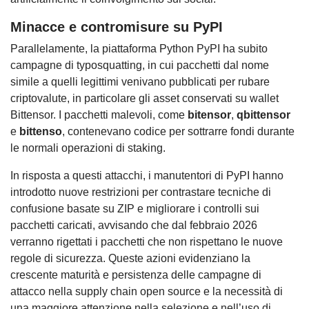
Minacce e contromisure su PyPI
Parallelamente, la piattaforma Python PyPI ha subito
campagne di typosquatting, in cui pacchetti dal nome
simile a quelli legittimi venivano pubblicati per rubare
criptovalute, in particolare gli asset conservati su wallet
Bittensor. I pacchetti malevoli, come
bitensor
,
qbittensor
e
bittenso
, contenevano codice per sottrarre fondi durante
le normali operazioni di staking.
In risposta a questi attacchi, i manutentori di PyPI hanno
introdotto nuove restrizioni per contrastare tecniche di
confusione basate su ZIP e migliorare i controlli sui
pacchetti caricati, avvisando che dal febbraio 2026
verranno rigettati i pacchetti che non rispettano le nuove
regole di sicurezza. Queste azioni evidenziano la
crescente maturità e persistenza delle campagne di
attacco nella supply chain open source e la necessità di
una maggiore attenzione nella selezione e nell’uso di