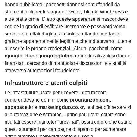
hanno pubblicato i pacchetti dannosi camuffandoli da
strumenti utili per Instagram, Twitter, TikTok, WordPress e
altre piattaforme. Dietro queste apparenze si nascondeva
codice in grado di esfiltrare username e password verso
server controllati dagli attaccanti, sfruttando interfacce
grafiche apparentemente legittime che inducevano l’utente
a inserire le proprie credenziali. Alcuni pacchetti, come
njongto_duo
e
jongmogtolon
, erano focalizzati su forum
finanziari, cercando di manipolare discussioni e visibilità
attraverso automazioni fraudolente.
Infrastrutture e utenti colpiti
Le infrastrutture usate per ricevere i dati raccolti
comprendevano domini come
programzon.com
,
appspace.kr
e
marketingduo.co.kr
, noti per offrire servizi
di automazione e scraping. I principali utenti colpiti sono
risultati essere marketer "grey-hat", ossia coloro che usano
questi strumenti per campagne di spam o per aumentare
artificialmente il coinvolgimento sui social.