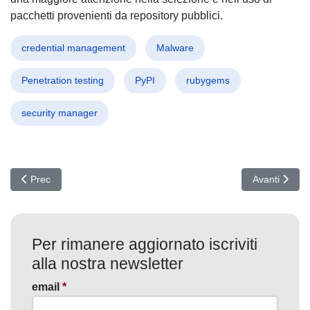
pacchetti provenienti da repository pubblici.
credential management
Malware
Penetration testing
PyPI
rubygems
security manager
Articolo precedente: Credenziali Rubate Boom: L’allarme Cyberint, o
Articolo succ
Prec
Avanti
Per rimanere aggiornato iscriviti
alla nostra newsletter
email
*