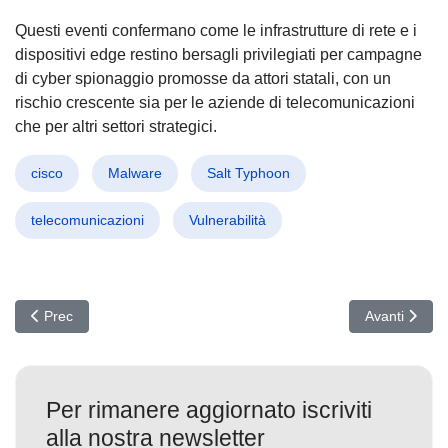
Questi eventi confermano come le infrastrutture di rete e i
dispositivi edge restino bersagli privilegiati per campagne
di cyber spionaggio promosse da attori statali, con un
rischio crescente sia per le aziende di telecomunicazioni
che per altri settori strategici.
cisco
Malware
Salt Typhoon
telecomunicazioni
Vulnerabilità
Articolo precedente: APT28 colpisce via Signal: Nuovi malware
Articolo succ
Prec
Avanti
Per rimanere aggiornato iscriviti
alla nostra newsletter