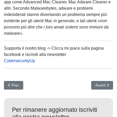
app come Advanced Mac Cleaner, Mac Adware Cleaner e
altri. Secondo Malwarebytes, adware e problemi
indesiderati stanno diventando un problema sempre più
evidente per gli utenti Mac in generale, e tali utenti
«non
possono più dire che i loro amati sistemi sono immuni da
malware»
.
Supporta il nostro blog -> Clicca mi piace sulla pagina
facebook e iscriviti alla newsletter
CybersecurityUp
Articolo precedente: VRP, il programma di Google per pagare gli 
Articolo succe
Prec
Avanti
Per rimanere aggiornato iscriviti
alla nostra newsletter