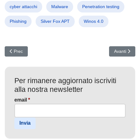
cyber attacchi
Malware
Penetration testing
Phishing
Silver Fox APT
Winos 4.0
Articolo precedente: Cyber Showdown: LockBit sfida il nuovo dirett
Articolo succ
Prec
Avanti
Per rimanere aggiornato iscriviti
alla nostra newsletter
email
*
Invia