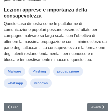
Lezioni apprese e importanza della
consapevolezza
Questo caso dimostra come le piattaforme di
comunicazione popolari possano essere sfruttate per
campagne malware su larga scala, con l’obiettivo di
ottenere la massima propagazione con il minimo sforzo da
parte degli attaccanti. La consapevolezza e la formazione
degli utenti restano fondamentali per riconoscere e
bloccare tempestivamente minacce di questo tipo.
Malware
Phishing
propagazione
whatsapp
windows
Articolo precedente: Allarme GoAnywhere: Vulnerabilità Zero-Day 
Articolo succ
Prec
Avanti