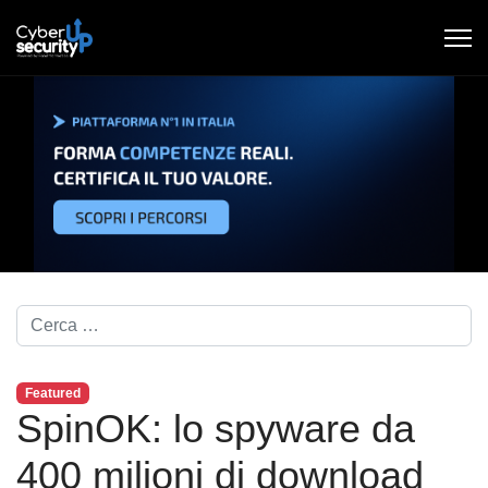
Cerca nel blog...
Featured
SpinOK: lo spyware da
400 milioni di download