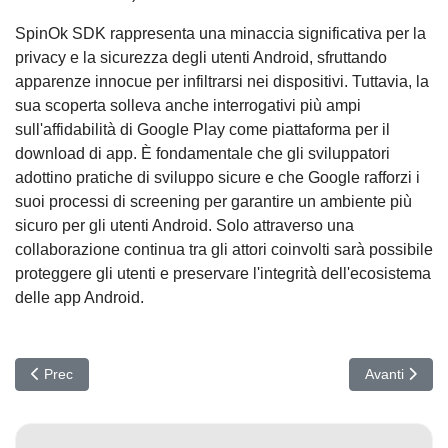
SpinOk SDK rappresenta una minaccia significativa per la
privacy e la sicurezza degli utenti Android, sfruttando
apparenze innocue per infiltrarsi nei dispositivi. Tuttavia, la
sua scoperta solleva anche interrogativi più ampi
sull'affidabilità di Google Play come piattaforma per il
download di app. È fondamentale che gli sviluppatori
adottino pratiche di sviluppo sicure e che Google rafforzi i
suoi processi di screening per garantire un ambiente più
sicuro per gli utenti Android. Solo attraverso una
collaborazione continua tra gli attori coinvolti sarà possibile
proteggere gli utenti e preservare l'integrità dell'ecosistema
delle app Android.
Articolo precedente: Sextortion e Deepfake: un mix criminale
Articolo succ
Prec
Avanti