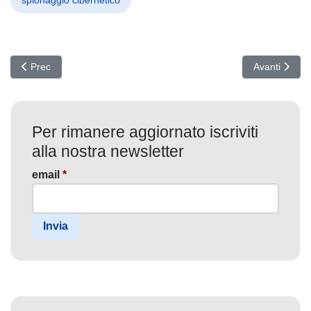
Articolo precedente: Gamaredon Svela BoneSpy e PlainGnome: Nu
Articolo succ
Prec
Avanti
Per rimanere aggiornato iscriviti
alla nostra newsletter
email
*
Invia