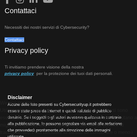
Contattaci
Necessiti dei nostri servizi di Cybersecurity?
Contattaci
Privacy policy
Ti invitiamo prendere visione della nostra
privacy policy
per la protezione dei tuoi dati personali.
Disclaimer
We use cookies
Alcune delle foto presenti su Cybersecurityup.it potrebbero
Utilizziamo i cookie sul nostro sito Web. Alcuni di essi sono
essere state prese da Internet e quindi valutate di pubblico
essenziali per il funzionamento del sito, mentre altri ci aiutano a
dominio. Se i soggetti o gli autori avessero qualcosa in contrario
alla pubblicazione, lo possono segnalare via email alla redazione
migliorare questo sito e l'esperienza dell'utente (cookie di
che provvederà prontamente alla rimozione delle immagini
tracciamento). Puoi decidere tu stesso se consentire o meno i
utilizzate.