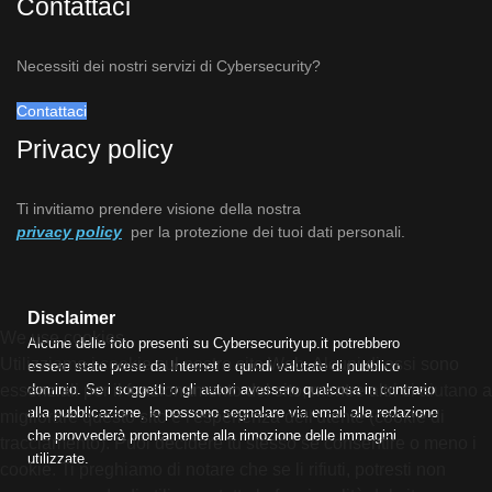
Contattaci
Necessiti dei nostri servizi di Cybersecurity?
Contattaci
Privacy policy
Ti invitiamo prendere visione della nostra
privacy policy
per la protezione dei tuoi dati personali.
Disclaimer
We use cookies
Alcune delle foto presenti su Cybersecurityup.it potrebbero
Utilizziamo i cookie sul nostro sito Web. Alcuni di essi sono
essere state prese da Internet e quindi valutate di pubblico
essenziali per il funzionamento del sito, mentre altri ci aiutano a
dominio. Se i soggetti o gli autori avessero qualcosa in contrario
alla pubblicazione, lo possono segnalare via email alla redazione
migliorare questo sito e l'esperienza dell'utente (cookie di
che provvederà prontamente alla rimozione delle immagini
tracciamento). Puoi decidere tu stesso se consentire o meno i
utilizzate.
cookie. Ti preghiamo di notare che se li rifiuti, potresti non