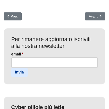
Articolo precedente: Vigorish Viper: La Rete Criminale Cinese che
Articolo succ
Prec
Avanti
Per rimanere aggiornato iscriviti
alla nostra newsletter
email
*
Invia
Cyber pillole più lette