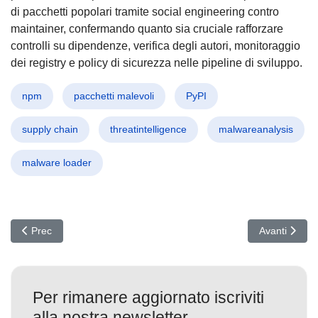
di pacchetti popolari tramite social engineering contro
maintainer, confermando quanto sia cruciale rafforzare
controlli su dipendenze, verifica degli autori, monitoraggio
dei registry e policy di sicurezza nelle pipeline di sviluppo.
npm
pacchetti malevoli
PyPI
supply chain
threatintelligence
malwareanalysis
malware loader
Articolo precedente: Spear Phishing a Taiwan: LucidRook colpisc
Articolo suc
Prec
Avanti
Per rimanere aggiornato iscriviti
alla nostra newsletter