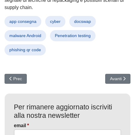
segnale di tecniche di repackaging e possibili scenari di
supply chain.
app consegna
cyber
docswap
malware Android
Penetration testing
phishing qr code
Articolo precedente: LongNosedGoblin colpisce governi asiatici: m
Articolo suc
Prec
Avanti
Per rimanere aggiornato iscriviti
alla nostra newsletter
email
*