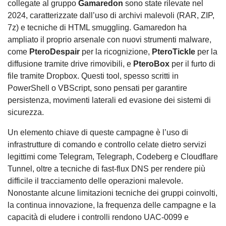
collegate al gruppo
Gamaredon
sono state rilevate nel
2024, caratterizzate dall’uso di archivi malevoli (RAR, ZIP,
7z) e tecniche di HTML smuggling. Gamaredon ha
ampliato il proprio arsenale con nuovi strumenti malware,
come
PteroDespair
per la ricognizione,
PteroTickle
per la
diffusione tramite drive rimovibili, e
PteroBox
per il furto di
file tramite Dropbox. Questi tool, spesso scritti in
PowerShell o VBScript, sono pensati per garantire
persistenza, movimenti laterali ed evasione dei sistemi di
sicurezza.
Un elemento chiave di queste campagne è l’uso di
infrastrutture di comando e controllo celate dietro servizi
legittimi come Telegram, Telegraph, Codeberg e Cloudflare
Tunnel, oltre a tecniche di fast-flux DNS per rendere più
difficile il tracciamento delle operazioni malevole.
Nonostante alcune limitazioni tecniche dei gruppi coinvolti,
la continua innovazione, la frequenza delle campagne e la
capacità di eludere i controlli rendono UAC-0099 e