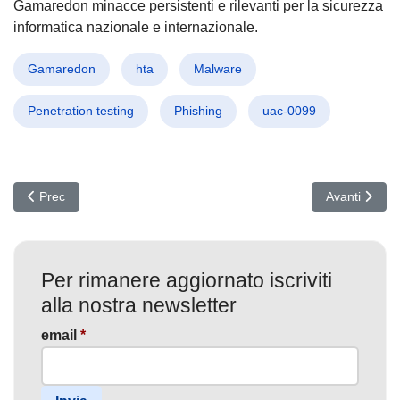
Gamaredon minacce persistenti e rilevanti per la sicurezza
informatica nazionale e internazionale.
Gamaredon
hta
Malware
Penetration testing
Phishing
uac-0099
Articolo precedente: Quantum & AI: La nuova minaccia invisibile al
Articolo succ
Prec
Avanti
Per rimanere aggiornato iscriviti
alla nostra newsletter
email
*