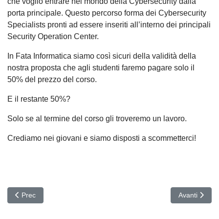
che voglio entrare nel mondo della Cybersecurity dalla
porta principale. Questo percorso forma dei Cybersecurity
Specialists pronti ad essere inseriti all’interno dei principali
Security Operation Center.
In Fata Informatica siamo così sicuri della validità della
nostra proposta che agli studenti faremo pagare solo il
50% del prezzo del corso.
E il restante 50%?
Solo se al termine del corso gli troveremo un lavoro.
Crediamo nei giovani e siamo disposti a scommetterci!
Articolo precedente: Cambia la forma ma non il malware..!
Articolo succ
Prec
Avanti