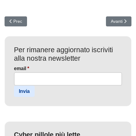
Articolo precedente: RustyWater in Medio Oriente: spear phishi
Articolo suc
Prec
Avanti
Per rimanere aggiornato iscriviti
alla nostra newsletter
email
*
Invia
Cyber pillole più lette