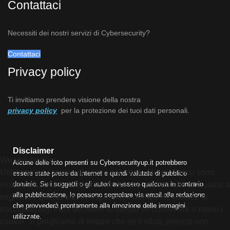
Contattaci
Necessiti dei nostri servizi di Cybersecurity?
Contattaci
Privacy policy
Ti invitiamo prendere visione della nostra
privacy policy
per la protezione dei tuoi dati personali.
Disclaimer
We use cookies
Alcune delle foto presenti su Cybersecurityup.it potrebbero
Utilizziamo i cookie sul nostro sito Web. Alcuni di essi sono
essere state prese da Internet e quindi valutate di pubblico
dominio. Se i soggetti o gli autori avessero qualcosa in contrario
essenziali per il funzionamento del sito, mentre altri ci aiutano a
alla pubblicazione, lo possono segnalare via email alla redazione
migliorare questo sito e l'esperienza dell'utente (cookie di
che provvederà prontamente alla rimozione delle immagini
tracciamento). Puoi decidere tu stesso se consentire o meno i
utilizzate.
cookie. Ti preghiamo di notare che se li rifiuti, potresti non