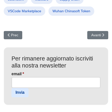
VSCode Marketplace
Wuhan Chinasoft Token
Articolo precedente: Cyber Resilience in Africa: La nuova arma contr
Articolo suc
Prec
Avanti
Per rimanere aggiornato iscriviti
alla nostra newsletter
email
*
Invia