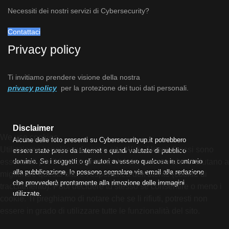
Necessiti dei nostri servizi di Cybersecurity?
Contattaci
Privacy policy
Ti invitiamo prendere visione della nostra
privacy policy
per la protezione dei tuoi dati personali.
Disclaimer
We use cookies
Alcune delle foto presenti su Cybersecurityup.it potrebbero
Utilizziamo i cookie sul nostro sito Web. Alcuni di essi sono
essere state prese da Internet e quindi valutate di pubblico
essenziali per il funzionamento del sito, mentre altri ci aiutano a
dominio. Se i soggetti o gli autori avessero qualcosa in contrario
alla pubblicazione, lo possono segnalare via email alla redazione
migliorare questo sito e l'esperienza dell'utente (cookie di
che provvederà prontamente alla rimozione delle immagini
tracciamento). Puoi decidere tu stesso se consentire o meno i
utilizzate.
cookie. Ti preghiamo di notare che se li rifiuti, potresti non
essere in grado di utilizzare tutte le funzionalità del sito.