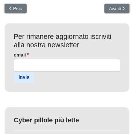
Articolo precedente: Attacco Phishing Gamaredon: Minacce Silenzi
Articolo succ
Prec
Avanti
Per rimanere aggiornato iscriviti
alla nostra newsletter
email
*
Invia
Cyber pillole più lette