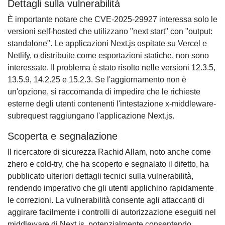
Dettagli sulla vulnerabilità
È importante notare che CVE-2025-29927 interessa solo le
versioni self-hosted che utilizzano "next start" con "output:
standalone". Le applicazioni Next.js ospitate su Vercel e
Netlify, o distribuite come esportazioni statiche, non sono
interessate. Il problema è stato risolto nelle versioni 12.3.5,
13.5.9, 14.2.25 e 15.2.3. Se l'aggiornamento non è
un'opzione, si raccomanda di impedire che le richieste
esterne degli utenti contenenti l'intestazione x-middleware-
subrequest raggiungano l'applicazione Next.js.
Scoperta e segnalazione
Il ricercatore di sicurezza Rachid Allam, noto anche come
zhero e cold-try, che ha scoperto e segnalato il difetto, ha
pubblicato ulteriori dettagli tecnici sulla vulnerabilità,
rendendo imperativo che gli utenti applichino rapidamente
le correzioni. La vulnerabilità consente agli attaccanti di
aggirare facilmente i controlli di autorizzazione eseguiti nel
middleware di Next.js, potenzialmente consentendo