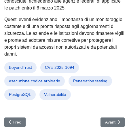
conosciute, richiedendo alle agenzie federali di applicare
le patch entro il 6 marzo 2025.
Questi eventi evidenziano l'importanza di un monitoraggio
costante e di una pronta risposta agli aggiornamenti di
sicurezza. Le aziende e le istituzioni devono rimanere vigili
e pronte ad adottare misure correttive per proteggere i
propri sistemi da accessi non autorizzati e da potenziali
danni.
BeyondTrust
CVE-2025-1094
esecuzione codice arbitrario
Penetration testing
PostgreSQL
Vulnerabilità
Articolo precedente: Cyber Attacco al Ministero Sudamericano: F
Articolo succ
Prec
Avanti