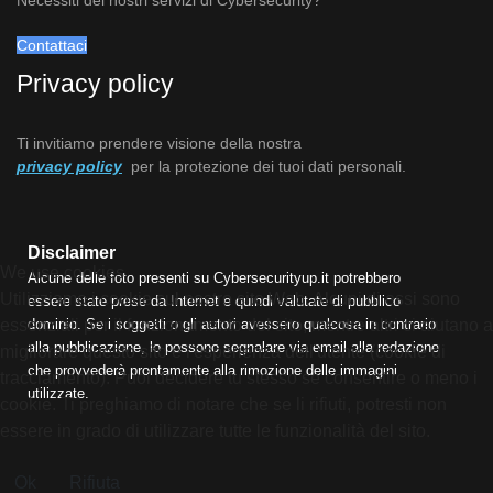
Contattaci
Privacy policy
Ti invitiamo prendere visione della nostra
privacy policy
per la protezione dei tuoi dati personali.
Disclaimer
We use cookies
Alcune delle foto presenti su Cybersecurityup.it potrebbero
Utilizziamo i cookie sul nostro sito Web. Alcuni di essi sono
essere state prese da Internet e quindi valutate di pubblico
dominio. Se i soggetti o gli autori avessero qualcosa in contrario
essenziali per il funzionamento del sito, mentre altri ci aiutano a
alla pubblicazione, lo possono segnalare via email alla redazione
migliorare questo sito e l'esperienza dell'utente (cookie di
che provvederà prontamente alla rimozione delle immagini
tracciamento). Puoi decidere tu stesso se consentire o meno i
utilizzate.
cookie. Ti preghiamo di notare che se li rifiuti, potresti non
essere in grado di utilizzare tutte le funzionalità del sito.
Ok
Rifiuta