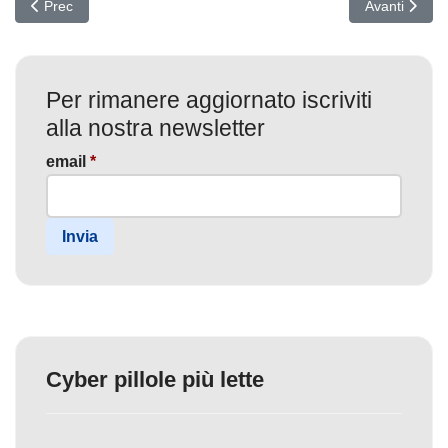
Articolo precedente: SonicWall SMA 100 sotto assedio: patch urge
Articolo succ
Prec
Avanti
Per rimanere aggiornato iscriviti
alla nostra newsletter
email
*
Invia
Cyber pillole più lette