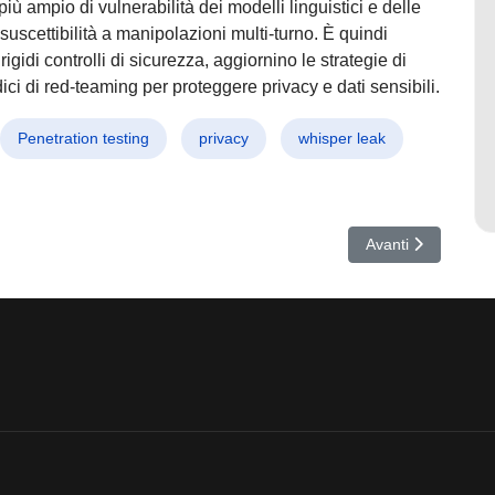
iù ampio di vulnerabilità dei modelli linguistici e delle
uscettibilità a manipolazioni multi-turno. È quindi
gidi controlli di sicurezza, aggiornino le strategie di
ci di red-teaming per proteggere privacy e dati sensibili.
Penetration testing
privacy
whisper leak
le permettono spoofing e truffe invisibili
Articolo successiv
Avanti