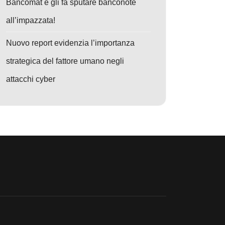
Bancomat e gli fa sputare banconote
all’impazzata!
Nuovo report evidenzia l’importanza
strategica del fattore umano negli
attacchi cyber
o: NuGet sotto attacco: Logic bomb nei pacchetti .NET minaccia PLC e d