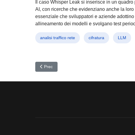
Il caso Whisper Leak si inserisce in un quadro p
AI, con ricerche che evidenziano anche la loro s
essenziale che sviluppatori e aziende adottino ri
allineamento dei modelli e svolgano test periodi
analisi traffico rete
cifratura
LLM
Articolo precedente: Teams sotto attacco: Nuove fal
Prec