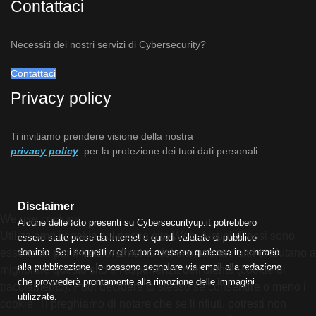
Contattaci
Necessiti dei nostri servizi di Cybersecurity?
Contattaci
Privacy policy
Ti invitiamo prendere visione della nostra
privacy policy
per la protezione dei tuoi dati personali.
Disclaimer
We use cookies
Alcune delle foto presenti su Cybersecurityup.it potrebbero
Utilizziamo i cookie sul nostro sito Web. Alcuni di essi sono
essere state prese da Internet e quindi valutate di pubblico
dominio. Se i soggetti o gli autori avessero qualcosa in contrario
essenziali per il funzionamento del sito, mentre altri ci aiutano a
alla pubblicazione, lo possono segnalare via email alla redazione
migliorare questo sito e l'esperienza dell'utente (cookie di
che provvederà prontamente alla rimozione delle immagini
tracciamento). Puoi decidere tu stesso se consentire o meno i
utilizzate.
cookie. Ti preghiamo di notare che se li rifiuti, potresti non