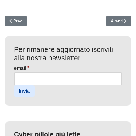
Articolo precedente: Ransomware 2026: il vero costo non è il risca
Articolo suc
Prec
Avanti
Per rimanere aggiornato iscriviti
alla nostra newsletter
email
*
Invia
Cyber pillole più lette