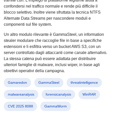
tramite curl. L’impiego di piattaforme legittime aiuta a
confondersi nel traffico normale e rende più difficile il
blocco selettivo. Inoltre viene sfruttata la tecnica NTFS
Alternate Data Streams per nascondere moduli e
componenti sul file system.
Un altro modulo rilevante è GammaSteel, un information
stealer modulare che raccoglie file in base a specifiche
estensioni e li esfiltra verso un bucket AWS S3, con un
server controllato dagli attaccanti come canale alternativo.
La stessa catena può essere adattata per distribuire
ulteriori famiglie di malware, inclusi wiper, in base agli
obiettivi operativi della campagna.
Gamaredon
GammaSteel
threatintelligence
malwareanalysis
forensicanalysis
WinRAR
CVE 2025 8088
GammaWorm