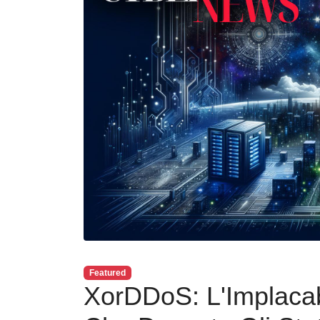
Featured
XorDDoS: L'Implacab