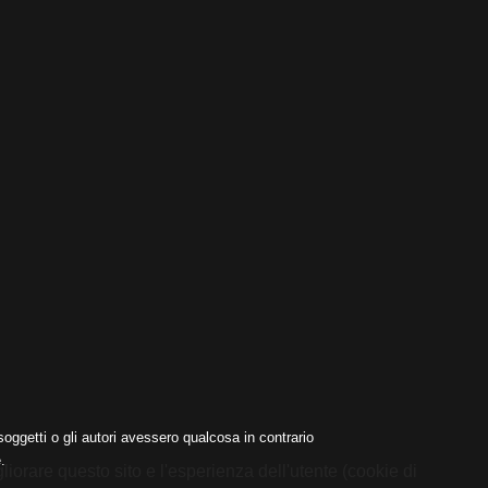
oggetti o gli autori avessero qualcosa in contrario
.
liorare questo sito e l'esperienza dell'utente (cookie di