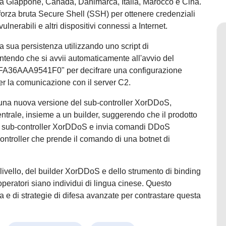
i da Giappone, Canada, Danimarca, Italia, Marocco e Cina.
 forza bruta Secure Shell (SSH) per ottenere credenziali
vulnerabili e altri dispositivi connessi a Internet.
la sua persistenza utilizzando uno script di
antendo che si avvii automaticamente all'avvio del
B2FA36AAA9541F0" per decifrare una configurazione
 per la comunicazione con il server C2.
o una nuova versione del sub-controller XorDDoS,
centrale, insieme a un builder, suggerendo che il prodotto
 più sub-controller XorDDoS e invia comandi DDoS
ntroller che prende il comando di una botnet di
ilivello, del builder XorDDoS e dello strumento di binding
operatori siano individui di lingua cinese. Questo
a e di strategie di difesa avanzate per contrastare questa