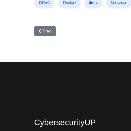
DDoS
Docker
linux
Malware
Articolo precedente: CVE-2025-24054: Cyberattacc
Prec
CybersecurityUP