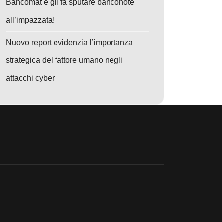
Bancomat e gli fa sputare banconote
all’impazzata!
Nuovo report evidenzia l’importanza
o: Attacco Multi-Stage: Il Malware Evoluto che Sfugge al Rilevamento e 
strategica del fattore umano negli
attacchi cyber