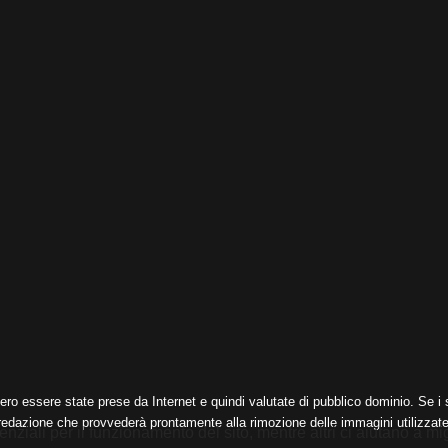
ero essere state prese da Internet e quindi valutate di pubblico dominio. Se i s
 redazione che provvederà prontamente alla rimozione delle immagini utilizzate
nziali per il funzionamento del sito, mentre altri ci aiutano a mig