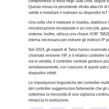
compromessi si trova negli Stati Uniti, seguit
Questa minaccia persistente sfrutta attacchi di
valide e installare il malware su dispositivi IoT 
Una volta che il malware si insedia, stabilisce 
inizializzazione incorporato e un cron job, gar
sistema. Inoltre, utilizza una chiave XOR "B
interna necessaria per estrarre gli indirizzi IP
Nel 2024, gli esperti di Talos hanno osservat
chiamata versione VIP, e il relativo controller 
sia in vendita. Il controller centrale gestisce
simultaneamente, con ciascuno di questi sub-co
dispositivi infetti.
Le impostazioni linguistiche del controller mult
del controller suggeriscono fortemente che gli 
sottolinea la necessità di una vigilanza continu
minaccia in evoluzione.