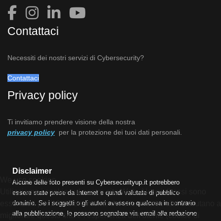
Contattaci
Necessiti dei nostri servizi di Cybersecurity?
Contattaci
Privacy policy
Ti invitiamo prendere visione della nostra
privacy policy
per la protezione dei tuoi dati personali.
Disclaimer
We use cookies
Alcune delle foto presenti su Cybersecurityup.it potrebbero
Utilizziamo i cookie sul nostro sito Web. Alcuni di essi sono
essere state prese da Internet e quindi valutate di pubblico
essenziali per il funzionamento del sito, mentre altri ci aiutano a
dominio. Se i soggetti o gli autori avessero qualcosa in contrario
alla pubblicazione, lo possono segnalare via email alla redazione
migliorare questo sito e l'esperienza dell'utente (cookie di