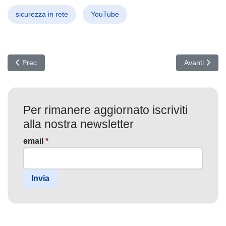
sicurezza in rete
YouTube
Articolo precedente: Smishing Triad: Oltre 194.000 domini e un mili
Articolo succ
Prec
Avanti
Per rimanere aggiornato iscriviti
alla nostra newsletter
email
*
Invia