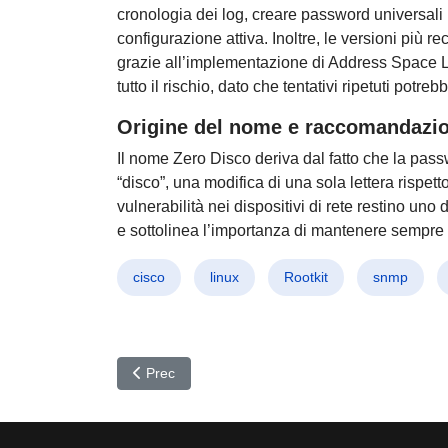
cronologia dei log, creare password universali
configurazione attiva. Inoltre, le versioni più r
grazie all’implementazione di Address Space 
tutto il rischio, dato che tentativi ripetuti po
Origine del nome e raccomandazio
Il nome Zero Disco deriva dal fatto che la pass
“disco”, una modifica di una sola lettera risp
vulnerabilità nei dispositivi di rete restino uno d
e sottolinea l’importanza di mantenere sempre ag
cisco
linux
Rootkit
snmp
Articolo precedente: Silver Fox all’attacco: Nuov
Prec