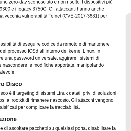
uno zero-day sconosciuto e non risolto. I dispositivi più
, 9300 e i legacy 3750G. Gli attaccanti hanno anche
 una vecchia vulnerabilità Telnet (CVE-2017-3881) per
a possibilità di eseguire codice da remoto e di mantenere
el processo IOSd all’interno del kernel Linux. In
are una password universale, aggirare i sistemi di
i e nascondere le modifiche apportate, manipolando
alevole.
ro Disco
 è il targeting di sistemi Linux datati, privi di soluzioni
sì al rootkit di rimanere nascosto. Gli attacchi vengono
alsificati per complicare la tracciabilità.
azione
e di ascoltare pacchetti su qualsiasi porta, disabilitare la