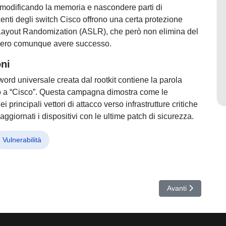
 modificando la memoria e nascondere parti di
ecenti degli switch Cisco offrono una certa protezione
Layout Randomization (ASLR), che però non elimina del
trebbero comunque avere successo.
ni
word universale creata dal rootkit contiene la parola
etto a “Cisco”. Questa campagna dimostra come le
ei principali vettori di attacco verso infrastrutture critiche
giornati i dispositivi con le ultime patch di sicurezza.
Vulnerabilità
a ondata di malware e phishing colpisce Giappone e Malesia
Articolo successiv
Avanti