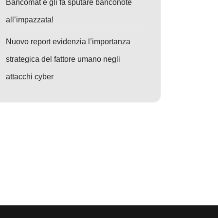
Bancomat e gli fa sputare banconote
all’impazzata!
Nuovo report evidenzia l’importanza
strategica del fattore umano negli
attacchi cyber
o: OtterCookie v5: Il nuovo super malware nordcoreano sfrutta blockchai