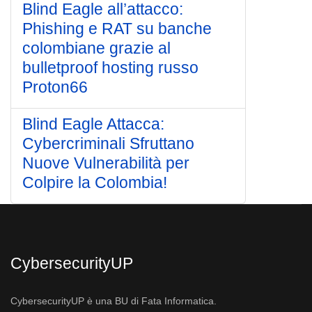
Blind Eagle all’attacco:
Phishing e RAT su banche
colombiane grazie al
bulletproof hosting russo
Proton66
Blind Eagle Attacca:
Cybercriminali Sfruttano
Nuove Vulnerabilità per
Colpire la Colombia!
CybersecurityUP
CybersecurityUP è una BU di Fata Informatica.