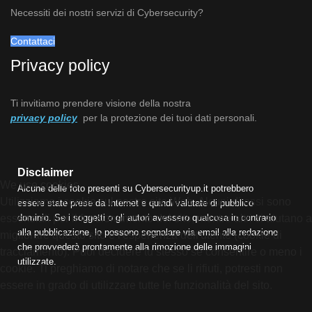
Necessiti dei nostri servizi di Cybersecurity?
Contattaci
Privacy policy
Ti invitiamo prendere visione della nostra
privacy policy
per la protezione dei tuoi dati personali.
Disclaimer
We use cookies
Alcune delle foto presenti su Cybersecurityup.it potrebbero
Utilizziamo i cookie sul nostro sito Web. Alcuni di essi sono
essere state prese da Internet e quindi valutate di pubblico
dominio. Se i soggetti o gli autori avessero qualcosa in contrario
essenziali per il funzionamento del sito, mentre altri ci aiutano a
alla pubblicazione, lo possono segnalare via email alla redazione
migliorare questo sito e l'esperienza dell'utente (cookie di
che provvederà prontamente alla rimozione delle immagini
tracciamento). Puoi decidere tu stesso se consentire o meno i
utilizzate.
cookie. Ti preghiamo di notare che se li rifiuti, potresti non
essere in grado di utilizzare tutte le funzionalità del sito.