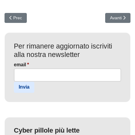
Articolo precedente: Infiltrazione IT Corea del Nord: Rubati milion
Articolo succ
Prec
Avanti
Per rimanere aggiornato iscriviti
alla nostra newsletter
email
*
Invia
Cyber pillole più lette