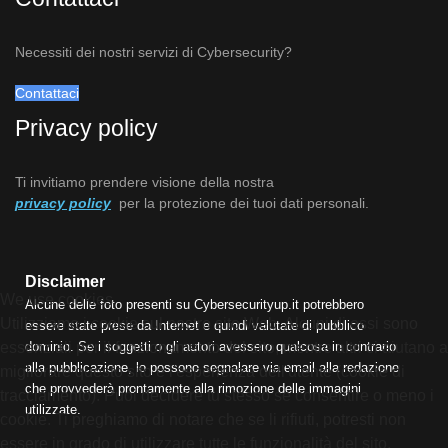
Necessiti dei nostri servizi di Cybersecurity?
Contattaci
Privacy policy
Ti invitiamo prendere visione della nostra
privacy policy
per la protezione dei tuoi dati personali.
Disclaimer
We use cookies
Alcune delle foto presenti su Cybersecurityup.it potrebbero
Utilizziamo i cookie sul nostro sito Web. Alcuni di essi sono
essere state prese da Internet e quindi valutate di pubblico
essenziali per il funzionamento del sito, mentre altri ci aiutano a
dominio. Se i soggetti o gli autori avessero qualcosa in contrario
alla pubblicazione, lo possono segnalare via email alla redazione
migliorare questo sito e l'esperienza dell'utente (cookie di
che provvederà prontamente alla rimozione delle immagini
tracciamento). Puoi decidere tu stesso se consentire o meno i
utilizzate.
cookie. Ti preghiamo di notare che se li rifiuti, potresti non
essere in grado di utilizzare tutte le funzionalità del sito.