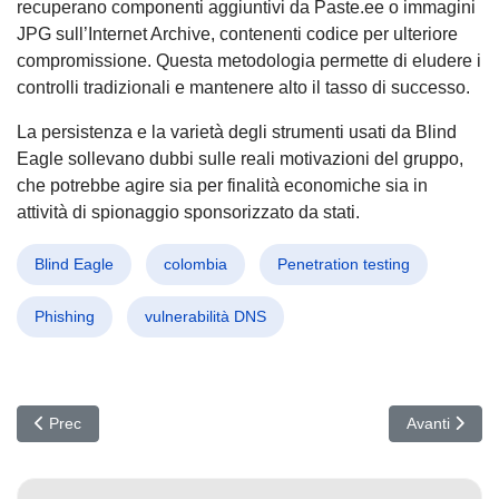
recuperano componenti aggiuntivi da Paste.ee o immagini
JPG sull’Internet Archive, contenenti codice per ulteriore
compromissione. Questa metodologia permette di eludere i
controlli tradizionali e mantenere alto il tasso di successo.
La persistenza e la varietà degli strumenti usati da Blind
Eagle sollevano dubbi sulle reali motivazioni del gruppo,
che potrebbe agire sia per finalità economiche sia in
attività di spionaggio sponsorizzato da stati.
Blind Eagle
colombia
Penetration testing
Phishing
vulnerabilità DNS
Articolo precedente: Nx sotto attacco: Furto massivo di credenzial
Articolo succ
Prec
Avanti