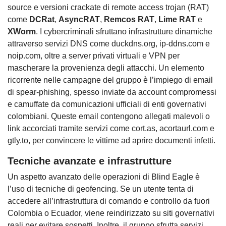
source e versioni crackate di remote access trojan (RAT)
come
DCRat
,
AsyncRAT
,
Remcos RAT
,
Lime RAT
e
XWorm
. I cybercriminali sfruttano infrastrutture dinamiche
attraverso servizi DNS come duckdns.org, ip-ddns.com e
noip.com, oltre a server privati virtuali e VPN per
mascherare la provenienza degli attacchi. Un elemento
ricorrente nelle campagne del gruppo è l’impiego di email
di spear-phishing, spesso inviate da account compromessi
e camuffate da comunicazioni ufficiali di enti governativi
colombiani. Queste email contengono allegati malevoli o
link accorciati tramite servizi come cort.as, acortaurl.com e
gtly.to, per convincere le vittime ad aprire documenti infetti.
Tecniche avanzate e infrastrutture
Un aspetto avanzato delle operazioni di Blind Eagle è
l’uso di tecniche di geofencing. Se un utente tenta di
accedere all’infrastruttura di comando e controllo da fuori
Colombia o Ecuador, viene reindirizzato su siti governativi
reali per evitare sospetti. Inoltre, il gruppo sfrutta servizi