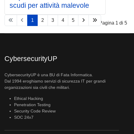
scudi per attività malevole
1
2
3
4
5
Pagina 1 di 5
CybersecurityUP
CybersecurityUP è una BU di Fata Informatica.
Dal 1994 eroghiamo servizi di sicurezza IT per grandi
organizzazioni sia civili che militari.
Ethical Hacking
Penetration Testing
Security Code Review
SOC 24x7