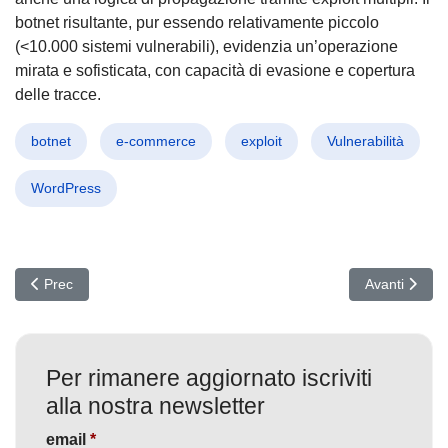
botnet risultante, pur essendo relativamente piccolo
(<10.000 sistemi vulnerabili), evidenzia un’operazione
mirata e sofisticata, con capacità di evasione e copertura
delle tracce.
botnet
e-commerce
exploit
Vulnerabilità
WordPress
Articolo precedente: WinRAR sotto attacco: Nuova falla CVE-202
Articolo suc
Prec
Avanti
Per rimanere aggiornato iscriviti
alla nostra newsletter
email
*