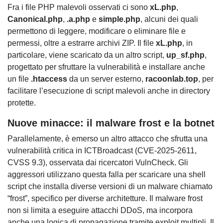
Fra i file PHP malevoli osservati ci sono
xL.php
,
Canonical.php
,
.a.php
e
simple.php
, alcuni dei quali
permettono di leggere, modificare o eliminare file e
permessi, oltre a estrarre archivi ZIP. Il file
xL.php
, in
particolare, viene scaricato da un altro script,
up_sf.php
,
progettato per sfruttare la vulnerabilità e installare anche
un file
.htaccess
da un server esterno,
racoonlab.top
, per
facilitare l’esecuzione di script malevoli anche in directory
protette.
Nuove minacce: il malware frost e la botnet
Parallelamente, è emerso un altro attacco che sfrutta una
vulnerabilità critica in ICTBroadcast (CVE-2025-2611,
CVSS 9.3), osservata dai ricercatori VulnCheck. Gli
aggressori utilizzano questa falla per scaricare una shell
script che installa diverse versioni di un malware chiamato
“frost”, specifico per diverse architetture. Il malware frost
non si limita a eseguire attacchi DDoS, ma incorpora
anche una logica di propagazione tramite exploit multipli. Il