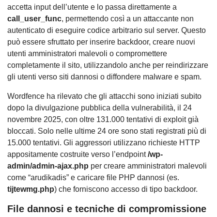
accetta input dell’utente e lo passa direttamente a
call_user_func
, permettendo così a un attaccante non
autenticato di eseguire codice arbitrario sul server. Questo
può essere sfruttato per inserire backdoor, creare nuovi
utenti amministratori malevoli o compromettere
completamente il sito, utilizzandolo anche per reindirizzare
gli utenti verso siti dannosi o diffondere malware e spam.
Wordfence ha rilevato che gli attacchi sono iniziati subito
dopo la divulgazione pubblica della vulnerabilità, il 24
novembre 2025, con oltre 131.000 tentativi di exploit già
bloccati. Solo nelle ultime 24 ore sono stati registrati più di
15.000 tentativi. Gli aggressori utilizzano richieste HTTP
appositamente costruite verso l’endpoint
/wp-
admin/admin-ajax.php
per creare amministratori malevoli
come “arudikadis” e caricare file PHP dannosi (es.
tijtewmg.php
) che forniscono accesso di tipo backdoor.
File dannosi e tecniche di compromissione