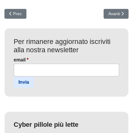
Articolo precedente: DNS Poisoning Mirato di Evasive Panda: falsi 
Articolo suc
Prec
Avanti
Per rimanere aggiornato iscriviti
alla nostra newsletter
email
*
Invia
Cyber pillole più lette