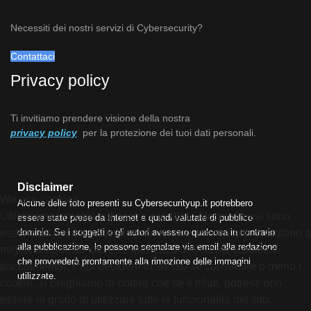
Necessiti dei nostri servizi di Cybersecurity?
Contattaci
Privacy policy
Ti invitiamo prendere visione della nostra
privacy policy
per la protezione dei tuoi dati personali.
Disclaimer
We use cookies
Alcune delle foto presenti su Cybersecurityup.it potrebbero
Utilizziamo i cookie sul nostro sito Web. Alcuni di essi sono
essere state prese da Internet e quindi valutate di pubblico
dominio. Se i soggetti o gli autori avessero qualcosa in contrario
essenziali per il funzionamento del sito, mentre altri ci aiutano a
alla pubblicazione, lo possono segnalare via email alla redazione
migliorare questo sito e l'esperienza dell'utente (cookie di
che provvederà prontamente alla rimozione delle immagini
tracciamento). Puoi decidere tu stesso se consentire o meno i
utilizzate.
cookie. Ti preghiamo di notare che se li rifiuti, potresti non
essere in grado di utilizzare tutte le funzionalità del sito.