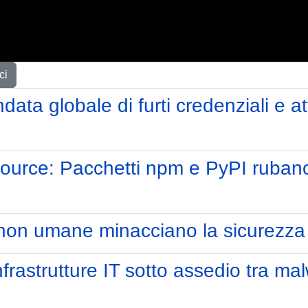
ci
ata globale di furti credenziali e 
urce: Pacchetti npm e PyPI rubano c
 non umane minacciano la sicurezza
frastrutture IT sotto assedio tra mal