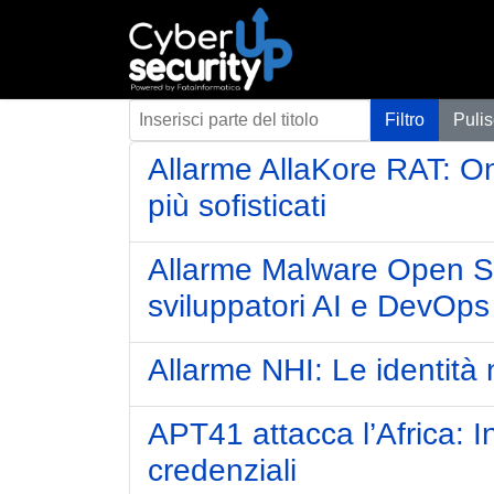
Inserisci parte del titolo
Filtro
Pulis
Allarme AllaKore RAT: Ond
più sofisticati
Allarme Malware Open So
sviluppatori AI e DevOps
Allarme NHI: Le identità
APT41 attacca l’Africa: In
credenziali