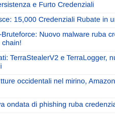
rsistenza e Furto Credenziali
15,000 Credenziali Rubate in un B
uteforce: Nuovo malware ruba crede
 chain!
ti: TerraStealerV2 e TerraLogger, 
i
utture occidentali nel mirino, Amazo
va ondata di phishing ruba credenzia