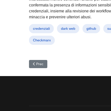
confermata la presenza di informazioni sensibili.
credenziali, insieme alla revisione dei workflo
minaccia e prevenire ulteriori abusi.
credenziali
dark web
github
su
Checkmarx
Articolo precedente: YouTube Shorts riscrive la sto
Prec