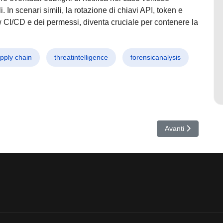
 In scenari simili, la rotazione di chiavi API, token e
w CI/CD e dei permessi, diventa cruciale per contenere la
pply chain
threatintelligence
forensicanalysis
ria dell’hacking: virus cult e “Queen of Hackers” tornano virali in pochi
Articolo successivo
Avanti