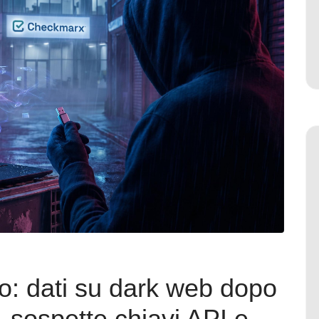
o: dati su dark web dopo
, sospette chiavi API e