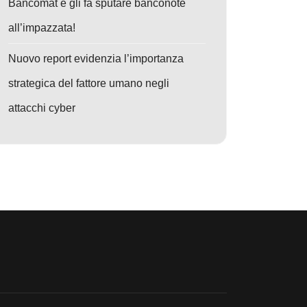
Bancomat e gli fa sputare banconote
all’impazzata!
Nuovo report evidenzia l’importanza
strategica del fattore umano negli
attacchi cyber
 secondi
: TrueConf sotto assedio PhantomCore: tre vulnerabilità critiche trasform