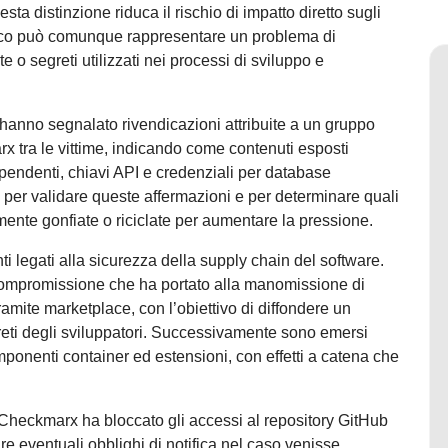
sta distinzione riduca il rischio di impatto diretto sugli
ecnico può comunque rappresentare un problema di
 o segreti utilizzati nei processi di sviluppo e
b hanno segnalato rivendicazioni attribuite a un gruppo
 tra le vittime, indicando come contenuti esposti
endenti, chiavi API e credenziali per database
r validare queste affermazioni e per determinare quali
ente gonfiate o riciclate per aumentare la pressione.
i legati alla sicurezza della supply chain del software.
ompromissione che ha portato alla manomissione di
ramite marketplace, con l’obiettivo di diffondere un
greti degli sviluppatori. Successivamente sono emersi
mponenti container ed estensioni, con effetti a catena che
heckmarx ha bloccato gli accessi al repository GitHub
ire eventuali obblighi di notifica nel caso venisse