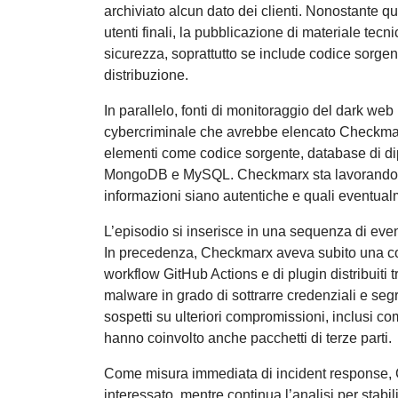
archiviato alcun dato dei clienti. Nonostante que
utenti finali, la pubblicazione di materiale t
sicurezza, soprattutto se include codice sorgente
distribuzione.
In parallelo, fonti di monitoraggio del dark we
cybercriminale che avrebbe elencato Checkmarx
elementi come codice sorgente, database di dip
MongoDB e MySQL. Checkmarx sta lavorando pe
informazioni siano autentiche e quali eventualm
L’episodio si inserisce in una sequenza di event
In precedenza, Checkmarx aveva subito una c
workflow GitHub Actions e di plugin distribuiti t
malware in grado di sottrarre credenziali e se
sospetti su ulteriori compromissioni, inclusi co
hanno coinvolto anche pacchetti di terze parti.
Come misura immediata di incident response, C
interessato, mentre continua l’analisi per stabil