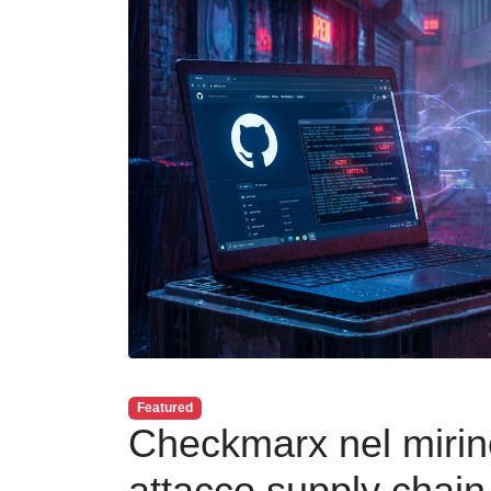
Featured
Checkmarx nel mirin
attacco supply chain