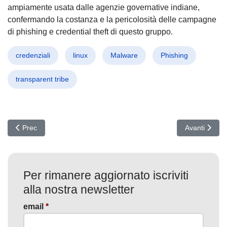
ampiamente usata dalle agenzie governative indiane,
confermando la costanza e la pericolosità delle campagne
di phishing e credential theft di questo gruppo.
credenziali
linux
Malware
Phishing
transparent tribe
Articolo precedente: UNC6384 Colpisce con PlugX: Cyber spionaggio ci
Articolo succ
Prec
Avanti
Per rimanere aggiornato iscriviti
alla nostra newsletter
email
*