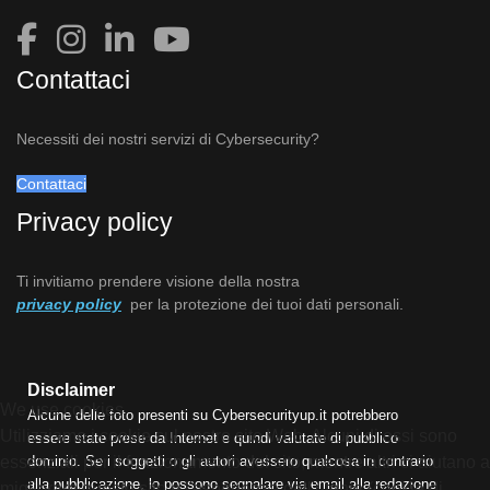
Contattaci
Necessiti dei nostri servizi di Cybersecurity?
Contattaci
Privacy policy
Ti invitiamo prendere visione della nostra
privacy policy
per la protezione dei tuoi dati personali.
Disclaimer
We use cookies
Alcune delle foto presenti su Cybersecurityup.it potrebbero
Utilizziamo i cookie sul nostro sito Web. Alcuni di essi sono
essere state prese da Internet e quindi valutate di pubblico
dominio. Se i soggetti o gli autori avessero qualcosa in contrario
essenziali per il funzionamento del sito, mentre altri ci aiutano a
alla pubblicazione, lo possono segnalare via email alla redazione
migliorare questo sito e l'esperienza dell'utente (cookie di